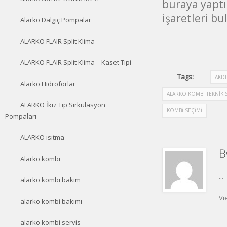
buraya yaptı
işaretleri b
Alarko Dalgıç Pompalar
ALARKO FLAIR Split Klima
ALARKO FLAIR Split Klima – Kaset Tipi
Tags:
AKDE
Alarko Hidroforlar
ALARKO KOMBI TEKNIK S
ALARKO İkiz Tip Sirkülasyon
KOMBI SEÇIMI
Pompaları
ALARKO ısıtma
Alarko kombi
...
alarko kombi bakım
Vi
alarko kombi bakımı
alarko kombi servis