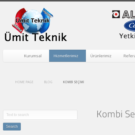
Kurumsal
Hizmetlerimiz
Ürünlerimiz
Refer
HOME PAGE
BLOG
KOMBI SEÇIMI
Search