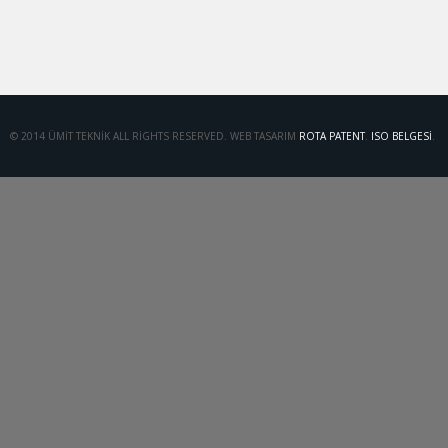
© 2014 ÜMIT TEKNIK ALL RIGHTS RESERVED. WEB TASARIM
ROTA PATENT
.
ISO BELGESI
.