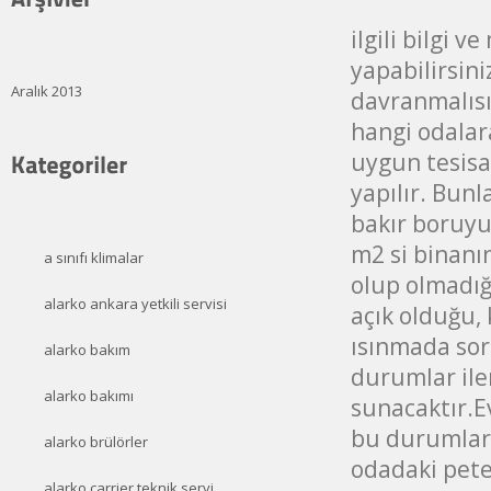
ilgili bilgi 
yapabilirsini
Aralık 2013
davranmalısı
hangi odalar
uygun tesisa
yapılır. Bun
bakır boruyu 
m2 si binanı
a sınıfı klimalar
olup olmadığı
alarko ankara yetkili servisi
açık olduğu,
ısınmada sor
alarko bakım
durumlar ile
alarko bakımı
sunacaktır.Ev
bu durumlar 
alarko brülörler
odadaki pete
alarko carrier teknik servi