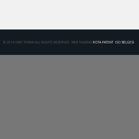
© 2014 ÜMIT TEKNIK ALL RIGHTS RESERVED. WEB TASARIM
ROTA PATENT
.
ISO BELGESI
.