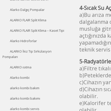
4-Sıcak Su Aç
Alarko Dalgıç Pompalar
a)Bu arıza m
ALARKO FLAIR Split Klima
dalgalanma o
musluğa gitm
ALARKO FLAIR Split Klima – Kaset Tipi
açtığınızda 
Alarko Hidroforlar
yapamadığınd
teknik servis 
ALARKO İkiz Tip Sirkülasyon
Pompaları
5-Radyatörle
a)Filtre tıkalı
ALARKO ısıtma
b)Peteklerdek
Alarko kombi
c)Cihazın yan
d)Cihazın sıc
alarko kombi bakım
olabilir.
alarko kombi bakımı
e)Kalorifer t
olabilir
alarko kombi servis