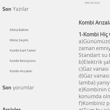
ARA 28 2013
Kombi Arızal
Klima Bakımı
1-Kombi Hiç 
a)Günümüzde 
Klima Seçimi
zaman emniye
Kombi Kart Tamiri
Standart su b
b)Elektrik şa
Kombi Revizyonu
c)Gaz vanası 
Kombi Arızaları
d)Gaz vanası 
lamba) yanıyo
e)Kombinin ö
konumda olm
f)Kombiniz pi
g)Tüm bu işl