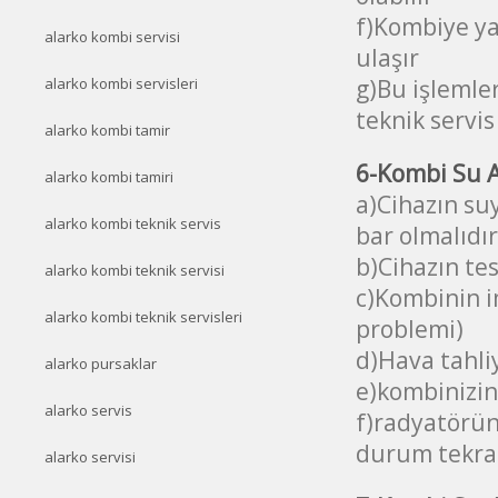
f)Kombiye ya
alarko kombi servisi
ulaşır
g)Bu işlemle
alarko kombi servisleri
teknik servis 
alarko kombi tamir
6-Kombi Su A
alarko kombi tamiri
a)Cihazın su
alarko kombi teknik servis
bar olmalıdır
b)Cihazın tes
alarko kombi teknik servisi
c)Kombinin i
alarko kombi teknik servisleri
problemi)
d)Hava tahli
alarko pursaklar
e)kombinizin 
alarko servis
f)radyatörün
durum tekrar
alarko servisi