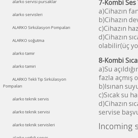
7-Kombi Ses 
alarko servisi pursaklar
a)Cihazın fa
alarko servisleri
b)Cihazın de
c)Cihazın ha
ALARKO Sirkülasyon Pompaları
d)Cihazın sıc
ALARKO soğutma
olabilir(üç y
alarko tamir
8-Kombi Sıca
alarko tamiri
a)Su açıldığ
fazla açmış o
ALARKO Tekli Tip Sirkülasyon
b)Isınan suyu
Pompaları
c)Sıcak su ha
alarko teknik servis
d)Cihazın sıc
servise başv
alarko teknik servisi
alarko teknik servisleri
alarko yetkili servis