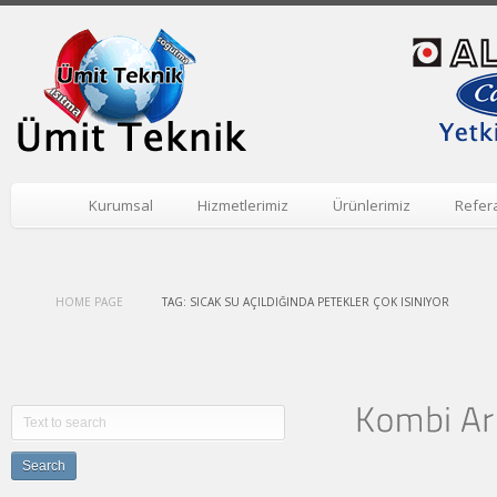
Kurumsal
Hizmetlerimiz
Ürünlerimiz
Refer
HOME PAGE
TAG: SICAK SU AÇILDIĞINDA PETEKLER ÇOK ISINIYOR
All
posts
tagged
Search