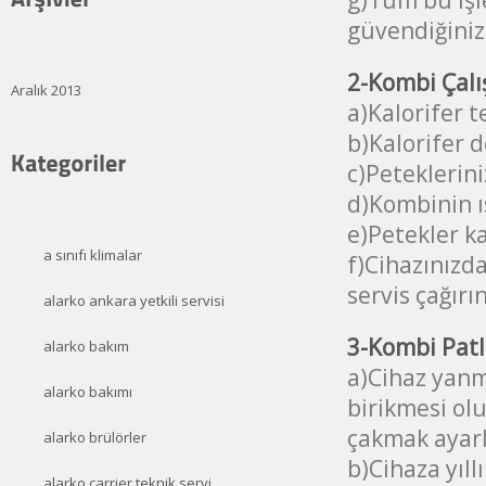
güvendiğiniz 
2-Kombi Çalış
Aralık 2013
a)Kalorifer 
b)Kalorifer d
c)Peteklerini
d)Kombinin ıs
e)Petekler ka
a sınıfı klimalar
f)Cihazınızda
servis çağırın
alarko ankara yetkili servisi
3-Kombi Patl
alarko bakım
a)Cihaz yanm
alarko bakımı
birikmesi ol
çakmak ayarl
alarko brülörler
b)Cihaza yıl
alarko carrier teknik servi