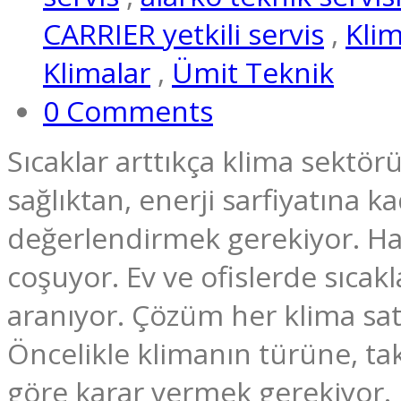
CARRIER yetkili servis
,
Kli
Klimalar
,
Ümit Teknik
0 Comments
Sıcaklar arttıkça klima sektör
sağlıktan, enerji sarfiyatına
değerlendirmek gerekiyor. Hava
coşuyor. Ev ve ofislerde sıca
aranıyor. Çözüm her klima s
Öncelikle klimanın türüne, ta
göre karar vermek gerekiyor.