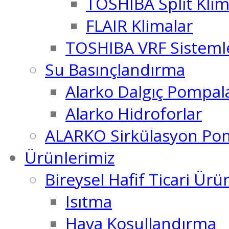
TOSHIBA Split Klim
FLAIR Klimalar
TOSHIBA VRF Sisteml
Su Basınçlandırma
Alarko Dalgıç Pompal
Alarko Hidroforlar
ALARKO Sirkülasyon Pom
Ürünlerimiz
Bireysel Hafif Ticari Ürü
Isıtma
Hava Koşullandırma