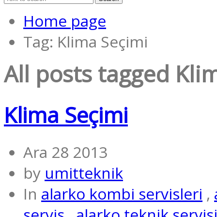
Home page
Tag: Klima Seçimi
All posts tagged
Kli
Klima Seçimi
Ara 28 2013
by
umitteknik
In
alarko kombi servisleri
,
servis
,
alarko teknik servis