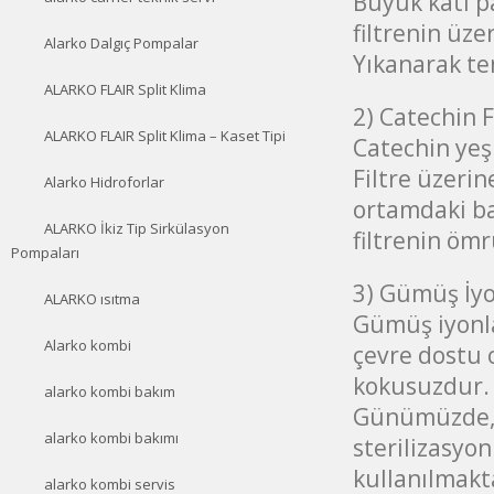
Büyük katı pa
filtrenin üz
Alarko Dalgıç Pompalar
Yıkanarak te
ALARKO FLAIR Split Klima
2) Catechin F
ALARKO FLAIR Split Klima – Kaset Tipi
Catechin yeş
Filtre üzerin
Alarko Hidroforlar
ortamdaki bak
ALARKO İkiz Tip Sirkülasyon
filtrenin ömrü
Pompaları
3) Gümüş İyo
ALARKO ısıtma
Gümüş iyonlar
Alarko kombi
çevre dostu o
kokusuzdur. Z
alarko kombi bakım
Günümüzde, 
alarko kombi bakımı
sterilizasyo
kullanılmakta
alarko kombi servis