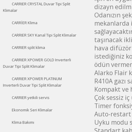
CARRIER CRYSTAL Duvar Tipi Split
dizayn edilmi
Klimalar
Odanızın şekl
mekanlarda i
CARRİER Klima
sağlayacaktır
CARRIER SKY Kanal Tipi Split Klimalar
taşınacak ikl
hava difüzörl
CARRIER split klima
istediğiniz k
CARRIER XPOWER GOLD Inverterli
ödün vermemi
Duvar Tipi Split Klimalar
Alarko Flair 
CARRIER XPOWER PLATINUM
R410A gazı s
Inverterli Duvar Tipi Split Klimalar
Kompakt ve h
Çok sessiz iç
CARRIER yetkili servis
Timer fonksi
Ekonomik Seri Klimalar
Auto-restart 
Uyku modu s
Klima Bakımı
Standart ka