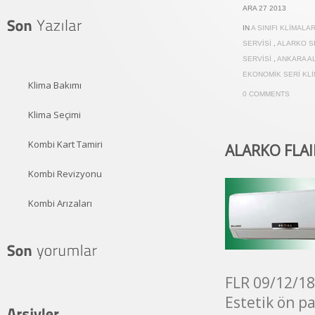
ARA 27 2013
IN
A SINIFI KLIMALA
SERVISI
,
ALARKO S
SERVISI
,
ANKARA A
EKONOMIK SERI KL
Klima Bakımı
0 COMMENTS
Klima Seçimi
Kombi Kart Tamiri
ALARKO FLAIR
Kombi Revizyonu
Kombi Arızaları
FLR 09/12/18
Estetik ön p