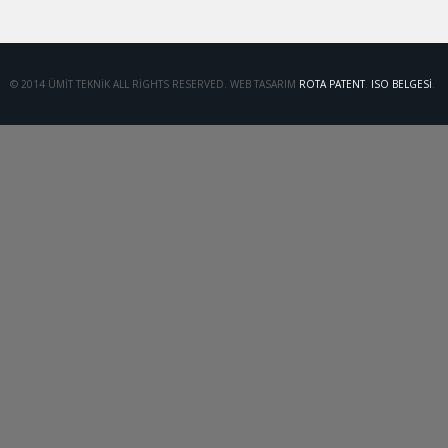
© 2014 ÜMIT TEKNIK ALL RIGHTS RESERVED. WEB TASARIM
ROTA PATENT
.
ISO BELGESI
.