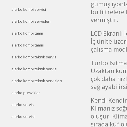
gümüş iyonlar
alarko kombi servisi
bu filtrelere
vermiştir.
alarko kombi servisleri
LCD Ekranlı İ
alarko kombi tamir
İç ünite üze
alarko kombi tamiri
çalışma modla
alarko kombi teknik servis
Turbo Isıtm
alarko kombi teknik servisi
Uzaktan kum
çok daha hızl
alarko kombi teknik servisleri
sağlayabilirs
alarko pursaklar
Kendi Kendi
alarko servis
Klimanız so
oluşur. Klim
alarko servisi
sırada küf 