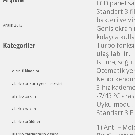
LCD panel say
Standart 3 fi
bakteri ve vi
Aralık 2013
Geniş ekranl
kolayca kulla
Turbo fonksi
ulaşılabilir.
Isıtma, soğu
Otomatik yen
a sınıfı klimalar
Kendi kendin
alarko ankara yetkili servisi
3 hız kademel
-7/43 °C aras
alarko bakım
Uyku modu.
alarko bakımı
Standart 3 Fi
alarko brülörler
1) Anti – Mol
alarko carrier teknik servi