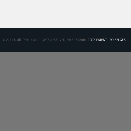
© 2014 ÜMIT TEKNIK ALL RIGHTS RESERVED. WEB TASARIM
ROTA PATENT
.
ISO BELGESI
.