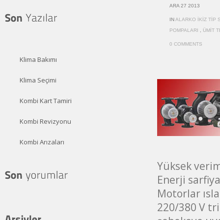
ARA 27 2013
IN
ALARKO İKIZ TIP
POMPALARI
,
ÜMIT T
0 COMMENTS
Klima Bakımı
Klima Seçimi
Kombi Kart Tamiri
Kombi Revizyonu
Kombi Arızaları
Yüksek verim
Enerji sarfiya
Motorlar ısla
220/380 V tr