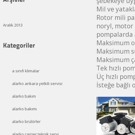
şebekeye uy
Mil ve yatak
Rotor mili pa
noryl, motor 
Aralık 2013
pompalarda 
Maksimum ort
Maksimum su 
Maksimum ça
Tek hızlı pom
a sınıfı klimalar
Üç hızlı pomp
İsteğe bağlı o
alarko ankara yetkili servisi
alarko bakım
alarko bakımı
alarko brülörler
alarko carrier teknik servi