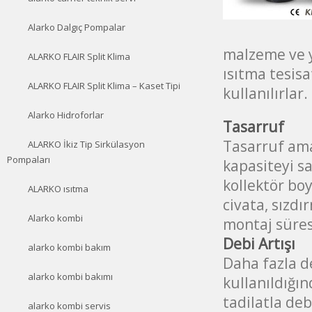
Alarko Dalgıç Pompalar
malzeme ve y
ALARKO FLAIR Split Klima
ısıtma tesis
ALARKO FLAIR Split Klima – Kaset Tipi
kullanılırlar.
Alarko Hidroforlar
Tasarruf
Tasarruf ama
ALARKO İkiz Tip Sirkülasyon
Pompaları
kapasiteyi sa
kollektör boy
ALARKO ısıtma
civata, sızdı
Alarko kombi
montaj süresi 
Debi Artışı
alarko kombi bakım
Daha fazla d
alarko kombi bakımı
kullanıldığın
tadilatla debi
alarko kombi servis