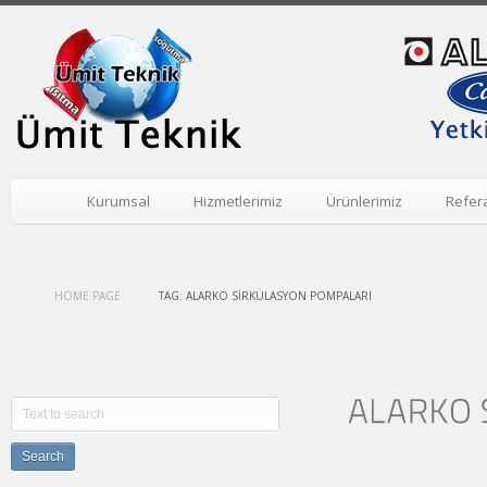
Kurumsal
Hizmetlerimiz
Ürünlerimiz
Refer
HOME PAGE
TAG: ALARKO SIRKÜLASYON POMPALARI
All
Search