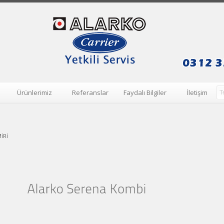
Ürünlerimiz
Referanslar
Faydalı Bilgiler
İletişim
IRI
All
posts
tagged