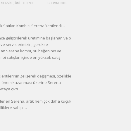
 SERVIS
,
ÜMIT TEKNIK
0 COMMENTS
ok Satılan Kombisi Serena Yenilendi…
ce geliştirilerek üretimine başlanan ve o
ı ve servislerimizin, gerekse
anan Serena kombi, bu beğeninin ve
i satışları içinde en yüksek satış
lentilerinin gelişerek değişmesi, özellikle
nün önem kazanması üzerine Serena
rtaya çıktı.
nilenen Serena, artık hem çok daha küçük
liklere sahip …