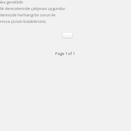
ka gereklidir.
klık derecelerinde çalışması uygundur.
ilerinizde herhangi bir sorun ile
rınıza çözüm bulabilirsiniz.
Page 1 of 1