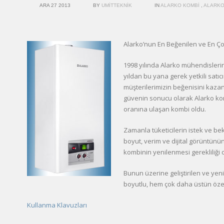
ARA 27 2013
BY
UMITTEKNIK
IN
ALARKO KOMBI
,
ALARKO
Alarko’nun En Beğenilen ve En Ç
1998 yılında Alarko mühendislerin
yıldan bu yana gerek yetkili satıc
müşterilerimizin beğenisini kaz
güvenin sonucu olarak Alarko komb
oranına ulaşan kombi oldu.
Zamanla tüketicilerin istek ve bek
boyut, verim ve dijital görüntü
kombinin yenilenmesi gerekliliği o
Bunun üzerine geliştirilen ve ye
boyutlu, hem çok daha üstün özel
Kullanma Klavuzları