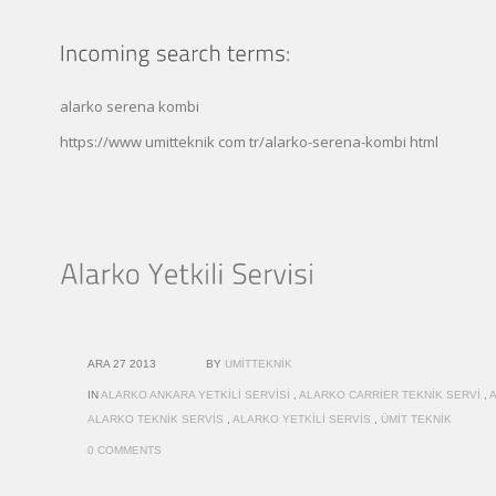
alarko serena kombi
https://www umitteknik com tr/alarko-serena-kombi html
ARA 27 2013
BY
UMITTEKNIK
IN
ALARKO ANKARA YETKILI SERVISI
,
ALARKO CARRIER TEKNIK SERVI
,
ALARKO TEKNIK SERVIS
,
ALARKO YETKILI SERVIS
,
ÜMIT TEKNIK
0 COMMENTS