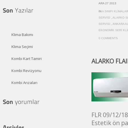
ARA 27 2013
IN
A SINIFI KLIMALA
SERVISI
,
ALARKO S
SERVISI
,
ANKARA A
EKONOMIK SERI KL
Klima Bakımı
0 COMMENTS
Klima Seçimi
Kombi Kart Tamiri
ALARKO FLAIR
Kombi Revizyonu
Kombi Arızaları
FLR 09/12/18
Estetik ön p