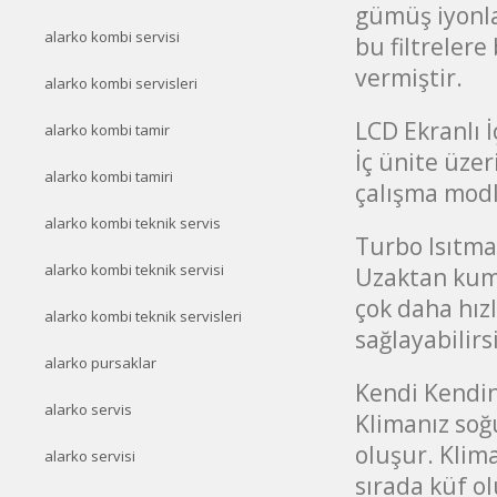
gümüş iyonlar
alarko kombi servisi
bu filtrelere
vermiştir.
alarko kombi servisleri
LCD Ekranlı İ
alarko kombi tamir
İç ünite üze
alarko kombi tamiri
çalışma modla
alarko kombi teknik servis
Turbo Isıtm
alarko kombi teknik servisi
Uzaktan kum
çok daha hızl
alarko kombi teknik servisleri
sağlayabilirs
alarko pursaklar
Kendi Kendi
alarko servis
Klimanız so
oluşur. Klim
alarko servisi
sırada küf 