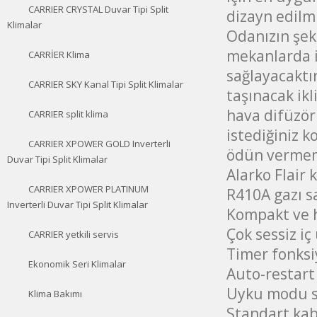
CARRIER CRYSTAL Duvar Tipi Split
dizayn edilmi
Klimalar
Odanızın şekl
mekanlarda i
CARRİER Klima
sağlayacaktır
CARRIER SKY Kanal Tipi Split Klimalar
taşınacak ikl
hava difüzörl
CARRIER split klima
istediğiniz k
CARRIER XPOWER GOLD Inverterli
ödün vermemi
Duvar Tipi Split Klimalar
Alarko Flair 
CARRIER XPOWER PLATINUM
R410A gazı s
Inverterli Duvar Tipi Split Klimalar
Kompakt ve h
Çok sessiz iç
CARRIER yetkili servis
Timer fonksi
Ekonomik Seri Klimalar
Auto-restart 
Uyku modu s
Klima Bakımı
Standart ka