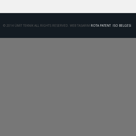
© 2014 ÜMIT TEKNIK ALL RIGHTS RESERVED. WEB TASARIM
ROTA PATENT
.
ISO BELGESI
.