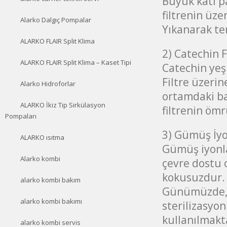
Büyük katı pa
filtrenin üz
Alarko Dalgıç Pompalar
Yıkanarak te
ALARKO FLAIR Split Klima
2) Catechin F
ALARKO FLAIR Split Klima – Kaset Tipi
Catechin yeş
Filtre üzerin
Alarko Hidroforlar
ortamdaki bak
ALARKO İkiz Tip Sirkülasyon
filtrenin ömrü
Pompaları
3) Gümüş İyo
ALARKO ısıtma
Gümüş iyonlar
Alarko kombi
çevre dostu o
kokusuzdur. Z
alarko kombi bakım
Günümüzde, 
alarko kombi bakımı
sterilizasyo
kullanılmakta
alarko kombi servis