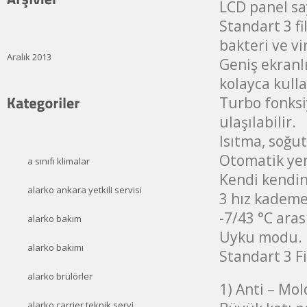
LCD panel say
Standart 3 fi
bakteri ve vi
Aralık 2013
Geniş ekranl
kolayca kulla
Turbo fonksi
ulaşılabilir.
Isıtma, soğu
Otomatik yen
a sınıfı klimalar
Kendi kendin
alarko ankara yetkili servisi
3 hız kademel
-7/43 °C aras
alarko bakım
Uyku modu.
alarko bakımı
Standart 3 Fi
alarko brülörler
1) Anti – Mol
alarko carrier teknik servi